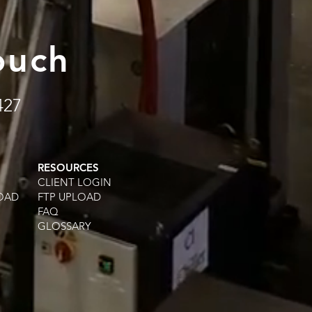
ouch
427
RESOURCES
CLIENT LOGIN
OAD
FTP UPLOAD
FAQ
GLOSSARY