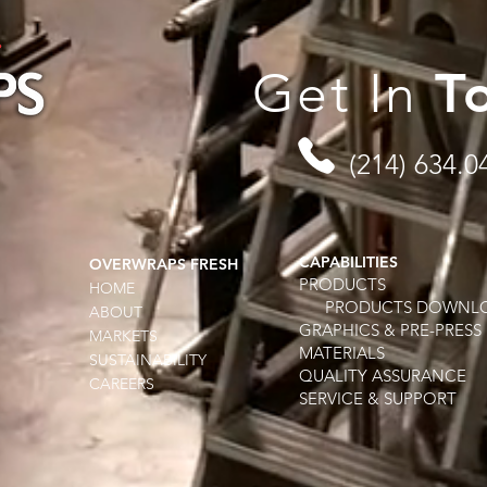
Get In
T
(214) 634.0
CAPABILITIES
OVERWRAPS FRESH
PRODUCTS
HOME
PRODUCTS DOWNL
ABOUT
GRAPHICS & PRE-PRESS
MARKETS
MATERIALS
SUSTAINABILITY
QUALITY ASSURANCE
CAREERS
SERVICE & SUPPORT