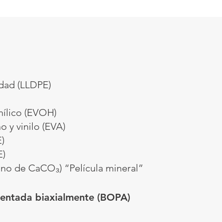
idad (LLDPE)
inílico (EVOH)
o y vinilo (EVA)
)
E)
leno de CaCO₃) “Película mineral”
rientada biaxialmente (BOPA)