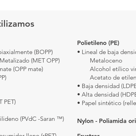
tilizamos
Polietileno (PE)
biaxialmente (BOPP)
• Lineal de baja dens
 Metalizado (MET OPP)
Metaloceno
 mate (OPP mate)
Alcohol etílico v
PP)
Acetato de etilen
• Baja densidad (LDPE
• Alta densidad (HDP
T PET)
• Papel sintético (rel
nilideno (PVdC -Saran ™)
Nylon - Poliamida o
onsumidor lleno (rPET)