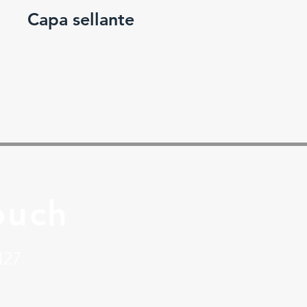
Capa sellante
ouch
427