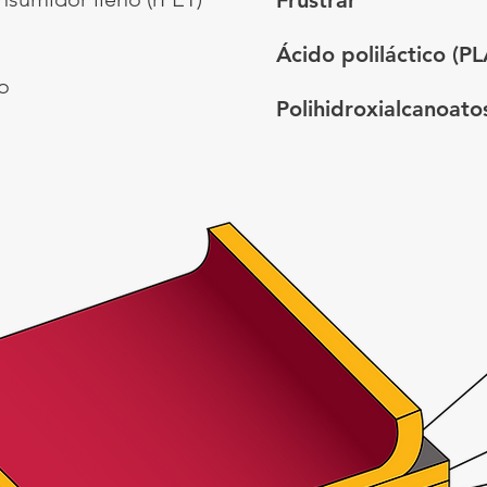
Frustrar
Ácido poliláctico (PL
do
Polihidroxialcanoato