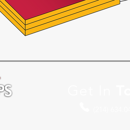
Get In
T
(214) 634.0