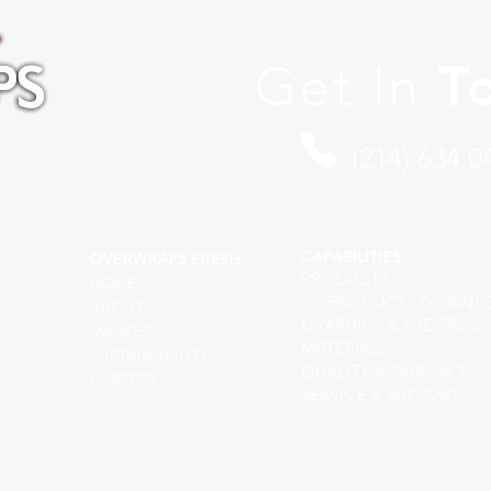
Get In
T
(214) 634.0
CAPABILITIES
OVERWRAPS FRESH
PRODUCTS
HOME
PRODUCTS DOWNL
ABOUT
GRAPHICS & PRE-PRESS
MARKETS
MATERIALS
SUSTAINABILITY
QUALITY ASSURANCE
CAREERS
SERVICE & SUPPORT