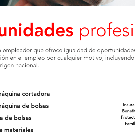
unidades
profes
n empleador que ofrece igualdad de oportunidade
ción en el empleo por cualquier motivo, incluyendo 
rigen nacional.
áquina cortadora
Insur
áquina de bolsas
Benefit
 de bolsas
Protec
Famil
 materiales