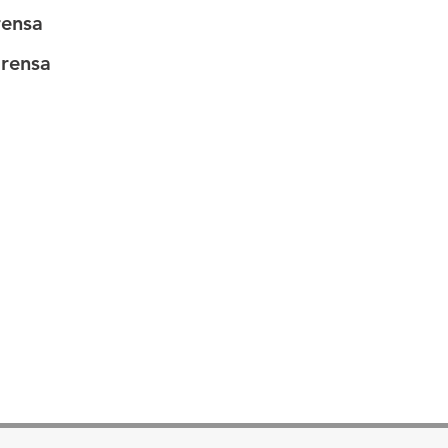
rensa
rensa
401
Retire
Prog