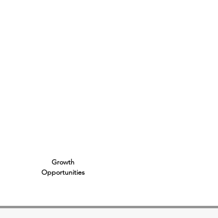
K
ment
ram
Growth
Opportunities