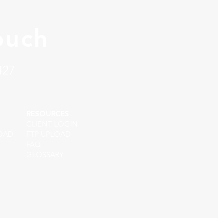
ouch
427
RESOURCES
CLIENT LOGIN
OAD
FTP UPLOAD
FAQ
GLOSSARY