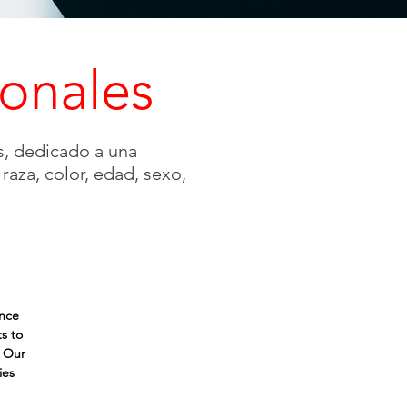
ionales
s, dedicado a una
raza, color, edad, sexo,
ance
s to
t Our
ies
Performance
Bonus Pay