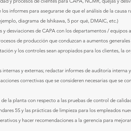
lidad y procesos de clientes para CAPA, NCMR, quejas y desv
 los informes para asegurarse de que el análisis de la causa ra
ejemplo, diagrama de Ishikawa, 5 por qué, DMAIC, etc.)
s y desviaciones de CAPA con los departamentos / equipos a
rocesos de producción que conduzcan a aumentos generales e
ción y los controles sean apropiados para los clientes, la or
s internas y externas; redactar informes de auditoría interna y
o acciones correctivas que se consideren necesarias que se 
 de la planta con respecto a las pruebas de control de calida
ndares 5S y las prácticas de limpieza para los empleados nuev
erativos y hacer recomendaciones a la gerencia para mejorar l